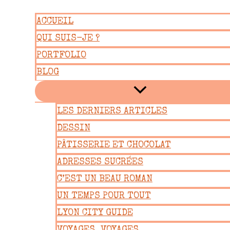
Aller
ACCUEIL
au
QUI SUIS-JE ?
contenu
PORTFOLIO
BLOG
LES DERNIERS ARTICLES
DESSIN
PÂTISSERIE ET CHOCOLAT
ADRESSES SUCRÉES
C’EST UN BEAU ROMAN
UN TEMPS POUR TOUT
LYON CITY GUIDE