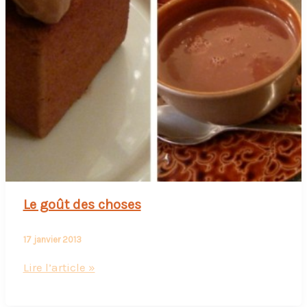
Le goût des choses
17 janvier 2013
Le
Lire l’article »
goût
des