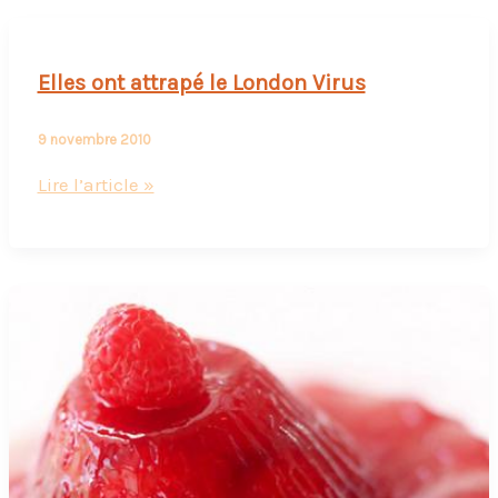
petites
anglaises
(enfin
Elles ont attrapé le London Virus
pas
tout
9 novembre 2010
de
Elles
Lire l’article »
suite…
ont
cadeau
attrapé
inside)
le
London
Virus