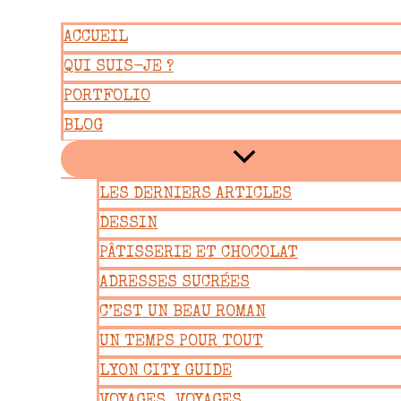
Aller
ACCUEIL
au
QUI SUIS-JE ?
contenu
PORTFOLIO
BLOG
LES DERNIERS ARTICLES
DESSIN
PÂTISSERIE ET CHOCOLAT
ADRESSES SUCRÉES
C’EST UN BEAU ROMAN
UN TEMPS POUR TOUT
LYON CITY GUIDE