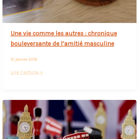
Une vie comme les autres : chronique
bouleversante de l’amitié masculine
12 janvier 2018
Une
Lire l’article »
vie
comme
les
autres
:
chronique
bouleversante