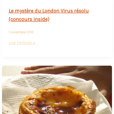
mangé
de
Le mystère du London Virus résolu
la
(concours inside)
jelly
1 novembre 2010
Le
Lire l’article »
mystère
du
London
Virus
résolu
(concours
inside)