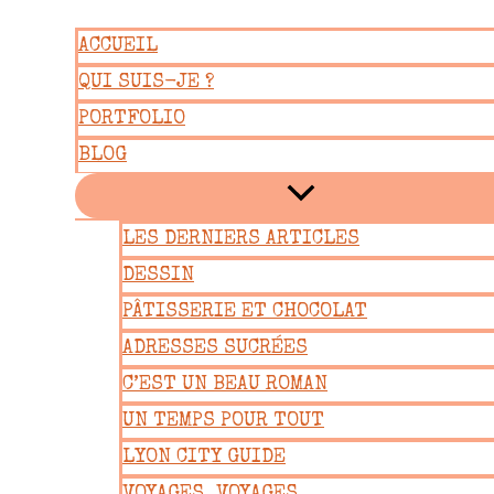
Aller
ACCUEIL
au
QUI SUIS-JE ?
contenu
PORTFOLIO
BLOG
LES DERNIERS ARTICLES
DESSIN
PÂTISSERIE ET CHOCOLAT
ADRESSES SUCRÉES
C’EST UN BEAU ROMAN
UN TEMPS POUR TOUT
LYON CITY GUIDE