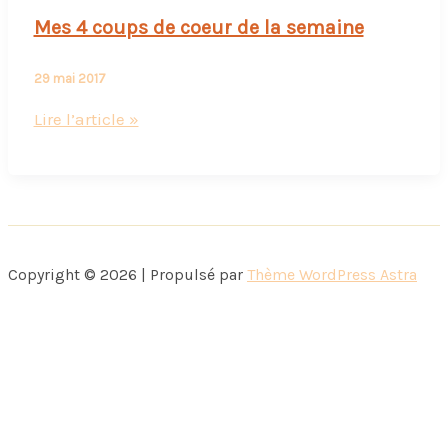
Mes 4 coups de coeur de la semaine
29 mai 2017
Mes
Lire l’article »
4
coups
de
coeur
de
Copyright © 2026 | Propulsé par
Thème WordPress Astra
la
semaine