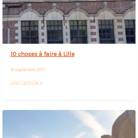
10 choses à faire à Lille
12 septembre 2017
10
Lire l’article »
choses
à
faire
à
Lille