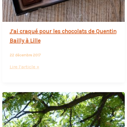
J’ai craqué pour les chocolats de Quentin
Bailly à Lille
22 décembre 2017
J’ai
Lire l’article »
craqué
pour
les
chocolats
de
Quentin
Bailly