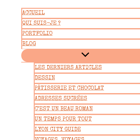
Aller
ACCUEIL
au
QUI SUIS-JE ?
contenu
PORTFOLIO
BLOG
LES DERNIERS ARTICLES
DESSIN
PÂTISSERIE ET CHOCOLAT
ADRESSES SUCRÉES
C’EST UN BEAU ROMAN
UN TEMPS POUR TOUT
LYON CITY GUIDE