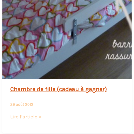
Chambre de fille (cadeau à gagner)
29 août 2012
Chambre
Lire l’article »
de
fille