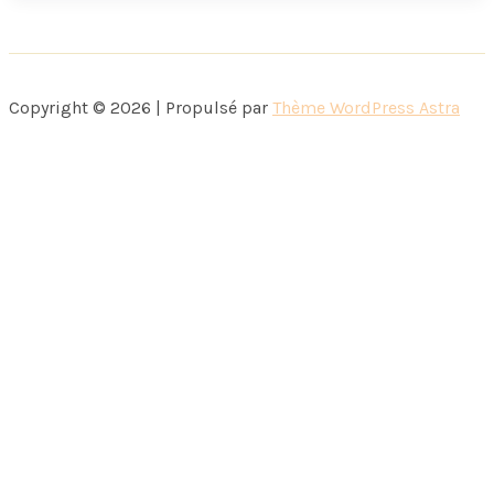
(cadeau
à
gagner)
Copyright © 2026 | Propulsé par
Thème WordPress Astra