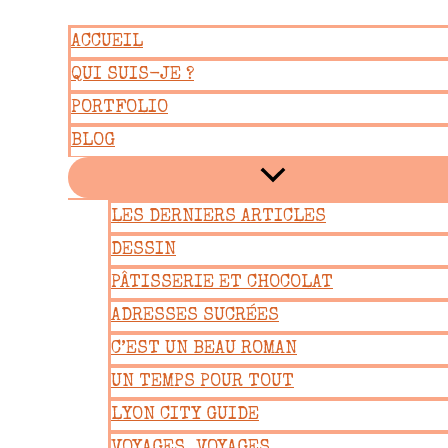
Aller
ACCUEIL
au
QUI SUIS-JE ?
contenu
PORTFOLIO
BLOG
LES DERNIERS ARTICLES
DESSIN
PÂTISSERIE ET CHOCOLAT
ADRESSES SUCRÉES
C’EST UN BEAU ROMAN
UN TEMPS POUR TOUT
LYON CITY GUIDE