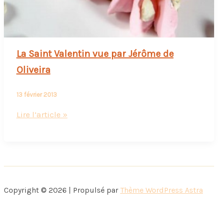
La Saint Valentin vue par Jérôme de
Oliveira
13 février 2013
La
Lire l’article »
Saint
Valentin
vue
par
Jérôme
Copyright © 2026 | Propulsé par
Thème WordPress Astra
de
Oliveira