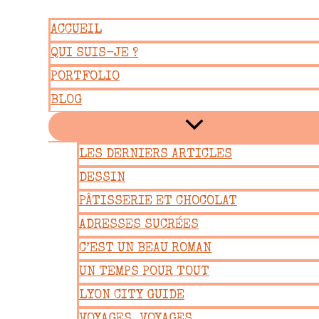
Aller
ACCUEIL
au
QUI SUIS-JE ?
contenu
PORTFOLIO
BLOG
LES DERNIERS ARTICLES
DESSIN
PÂTISSERIE ET CHOCOLAT
ADRESSES SUCRÉES
C’EST UN BEAU ROMAN
UN TEMPS POUR TOUT
LYON CITY GUIDE