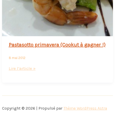
Pastasotto primavera (Cookut à gagner !)
8 mai 2012
Pastasotto
Lire l’article »
primavera
(Cookut
à
gagner
!)
Copyright © 2026 | Propulsé par
Thème WordPress Astra