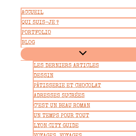
Aller
ACCUEIL
au
QUI SUIS-JE ?
contenu
PORTFOLIO
BLOG
LES DERNIERS ARTICLES
DESSIN
PÂTISSERIE ET CHOCOLAT
ADRESSES SUCRÉES
C’EST UN BEAU ROMAN
UN TEMPS POUR TOUT
LYON CITY GUIDE