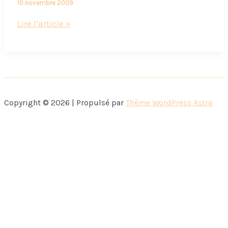
10 novembre 2009
Interview
Lire l’article »
Thierry
Pastor,
spécial
exotisme
Copyright © 2026 | Propulsé par
Thème WordPress Astra