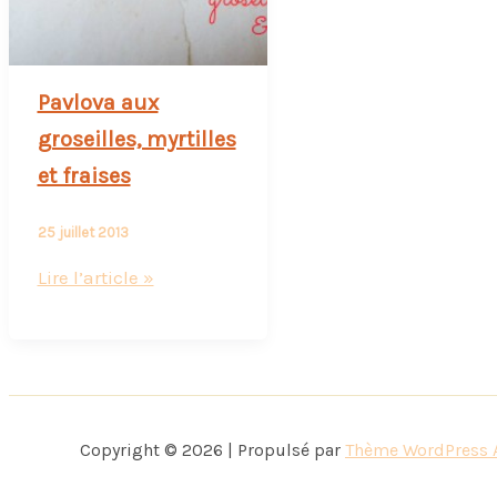
Pavlova aux
groseilles, myrtilles
et fraises
25 juillet 2013
Pavlova
Lire l’article »
aux
groseilles,
myrtilles
et
fraises
Copyright © 2026 | Propulsé par
Thème WordPress 