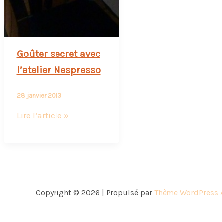
Goûter secret avec
l’atelier Nespresso
28 janvier 2013
Goûter
Lire l’article »
secret
avec
l’atelier
Nespresso
Copyright © 2026 | Propulsé par
Thème WordPress 