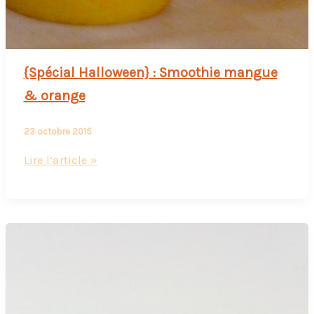
{Spécial Halloween} : Smoothie mangue
& orange
23 octobre 2015
{Spécial
Lire l’article »
Halloween}
:
Smoothie
mangue
&
orange