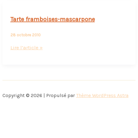
à
la
Tarte framboises-mascarpone
fève
tonka
28 octobre 2010
Tarte
Lire l’article »
framboises-
mascarpone
Copyright © 2026 | Propulsé par
Thème WordPress Astra