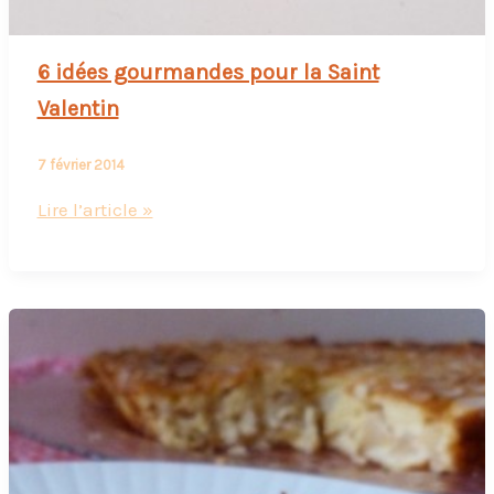
6 idées gourmandes pour la Saint
Valentin
7 février 2014
6
Lire l’article »
idées
gourmandes
pour
la
Saint
Valentin