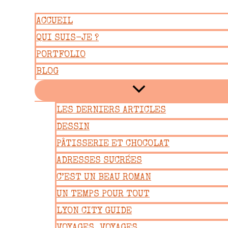
Aller
ACCUEIL
au
QUI SUIS-JE ?
contenu
PORTFOLIO
BLOG
LES DERNIERS ARTICLES
DESSIN
PÂTISSERIE ET CHOCOLAT
ADRESSES SUCRÉES
C’EST UN BEAU ROMAN
UN TEMPS POUR TOUT
LYON CITY GUIDE