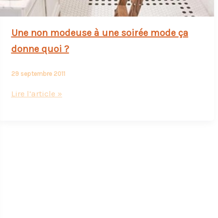
Une non modeuse à une soirée mode ça
donne quoi ?
29 septembre 2011
Une
Lire l’article »
non
modeuse
à
une
soirée
mode
ça
donne
quoi