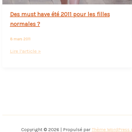
Des must have été 2011 pour les filles
normales ?
8 mars 2011
Des
Lire l’article »
must
have
été
2011
pour
les
filles
normales
?
Copyright © 2026 | Propulsé par
Thème WordPress 