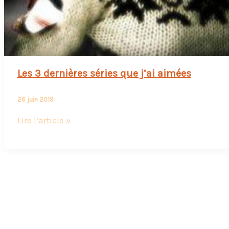
Les 3 dernières séries que j’ai aimées
26 juin 2019
Les
Lire l’article »
3
dernières
séries
que
j’ai
aimées