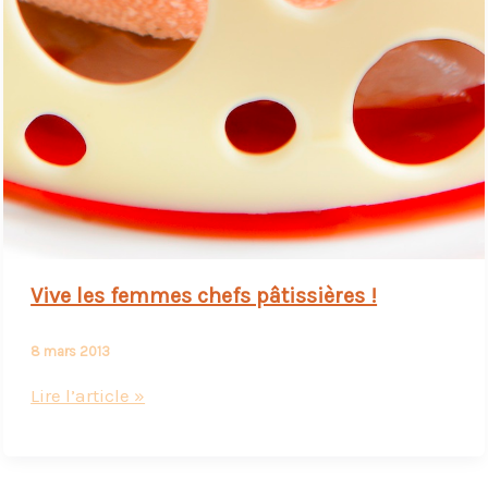
Vive les femmes chefs pâtissières !
8 mars 2013
Vive
Lire l’article »
les
femmes
chefs