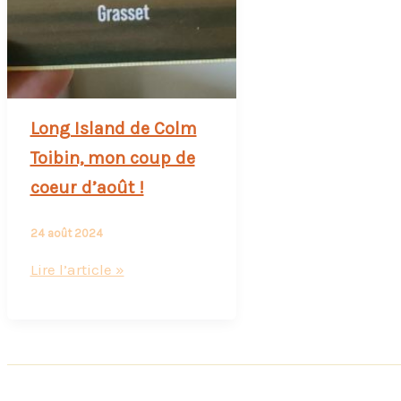
Long Island de Colm
Toibin, mon coup de
coeur d’août !
24 août 2024
Long
Lire l’article »
Island
de
Colm
Toibin,
mon