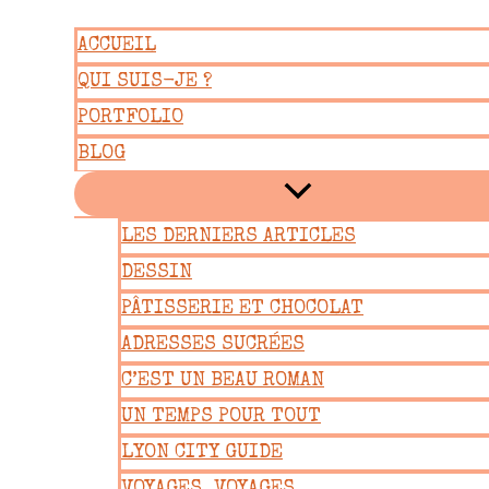
Aller
ACCUEIL
au
QUI SUIS-JE ?
contenu
PORTFOLIO
BLOG
LES DERNIERS ARTICLES
DESSIN
PÂTISSERIE ET CHOCOLAT
ADRESSES SUCRÉES
C’EST UN BEAU ROMAN
UN TEMPS POUR TOUT
LYON CITY GUIDE