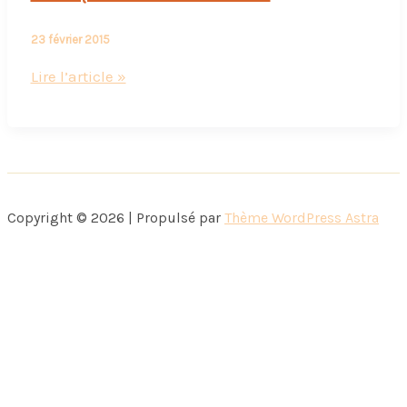
23 février 2015
Celle
Lire l’article »
qui
aimait
les
écrivains
Copyright © 2026 | Propulsé par
Thème WordPress Astra