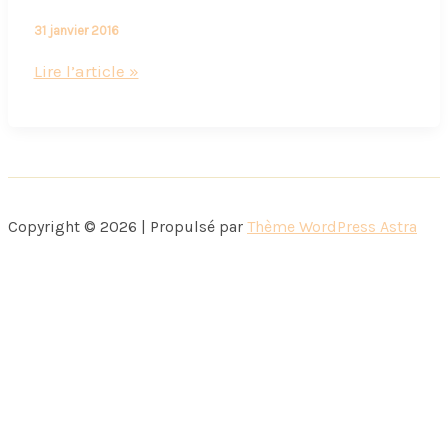
31 janvier 2016
10
Lire l’article »
photos
dans
mon
smartphone
:
Copyright © 2026 | Propulsé par
Thème WordPress Astra
bye
bye
janvier