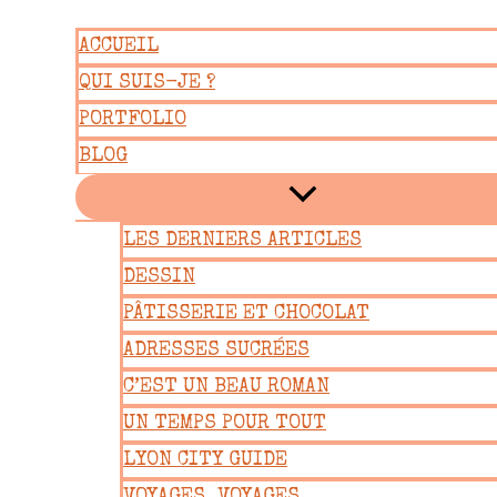
Aller
ACCUEIL
au
QUI SUIS-JE ?
contenu
PORTFOLIO
BLOG
LES DERNIERS ARTICLES
DESSIN
PÂTISSERIE ET CHOCOLAT
ADRESSES SUCRÉES
C’EST UN BEAU ROMAN
UN TEMPS POUR TOUT
LYON CITY GUIDE