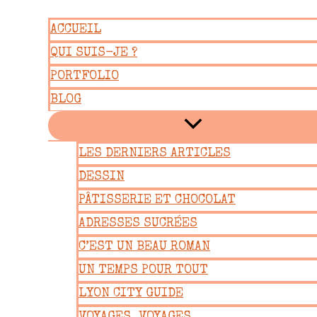
Aller
ACCUEIL
au
QUI SUIS-JE ?
contenu
PORTFOLIO
BLOG
LES DERNIERS ARTICLES
DESSIN
PÂTISSERIE ET CHOCOLAT
ADRESSES SUCRÉES
C’EST UN BEAU ROMAN
UN TEMPS POUR TOUT
LYON CITY GUIDE