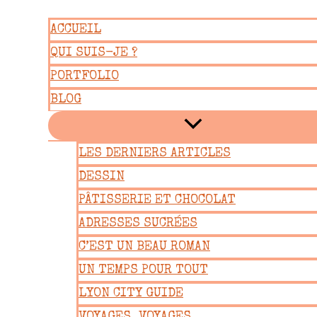
Aller
ACCUEIL
au
QUI SUIS-JE ?
contenu
PORTFOLIO
BLOG
LES DERNIERS ARTICLES
DESSIN
PÂTISSERIE ET CHOCOLAT
ADRESSES SUCRÉES
C’EST UN BEAU ROMAN
UN TEMPS POUR TOUT
LYON CITY GUIDE