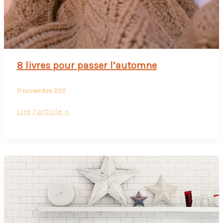
8 livres pour passer l’automne
11 novembre 2011
8
Lire l’article »
livres
pour
passer
l’automne