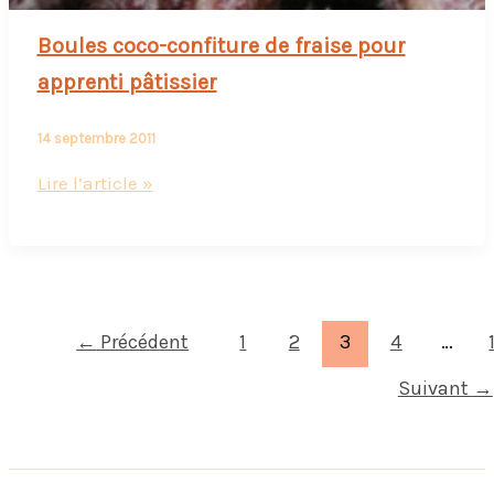
Boules coco-confiture de fraise pour
apprenti pâtissier
14 septembre 2011
Boules
Lire l’article »
coco-
confiture
de
fraise
pour
←
Précédent
1
2
3
4
…
apprenti
Suivant
→
pâtissier