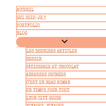
Aller
ACCUEIL
au
QUI SUIS-JE ?
contenu
PORTFOLIO
BLOG
LES DERNIERS ARTICLES
DESSIN
PÂTISSERIE ET CHOCOLAT
ADRESSES SUCRÉES
C’EST UN BEAU ROMAN
UN TEMPS POUR TOUT
LYON CITY GUIDE