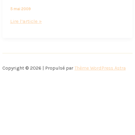
5 mai 2009
Interview
Lire l’article »
Thierry
Pastor
du
mois
de
Copyright © 2026 | Propulsé par
Thème WordPress Astra
Mai