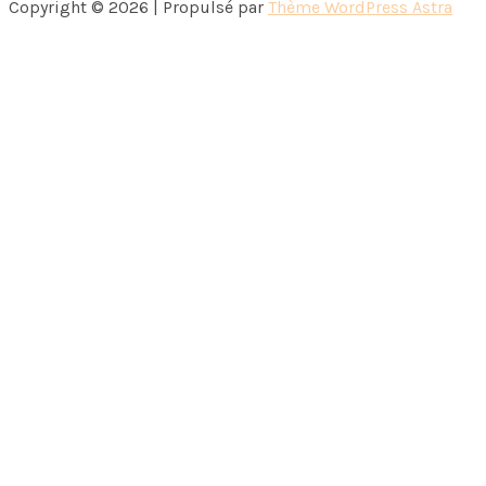
Copyright © 2026 | Propulsé par
Thème WordPress Astra
escarpin
à
mon
doigt