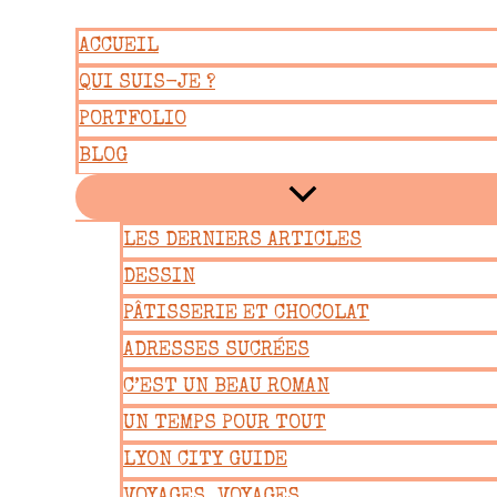
Aller
ACCUEIL
au
QUI SUIS-JE ?
contenu
PORTFOLIO
BLOG
LES DERNIERS ARTICLES
DESSIN
PÂTISSERIE ET CHOCOLAT
ADRESSES SUCRÉES
C’EST UN BEAU ROMAN
UN TEMPS POUR TOUT
LYON CITY GUIDE