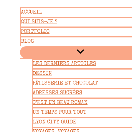
Aller
ACCUEIL
au
QUI SUIS-JE ?
contenu
PORTFOLIO
BLOG
LES DERNIERS ARTICLES
DESSIN
PÂTISSERIE ET CHOCOLAT
ADRESSES SUCRÉES
C’EST UN BEAU ROMAN
UN TEMPS POUR TOUT
LYON CITY GUIDE