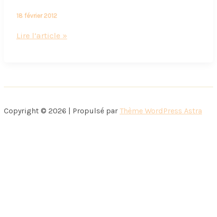
18 février 2012
Dans
Lire l’article »
ma
cuisine…
le
cheesecake
Ispahan
Copyright © 2026 | Propulsé par
Thème WordPress Astra
de
Pierre
Hermé