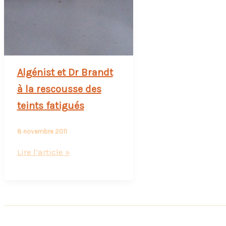
Algénist et Dr Brandt
à la rescousse des
teints fatigués
8 novembre 2011
Algénist
Lire l’article »
et
Dr
Brandt
à
la