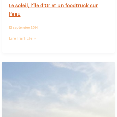
Le soleil, l’île d’Or et un foodtruck sur
l’eau
12 septembre 2014
Le
Lire l’article »
soleil,
l’île
d’Or
et
un
foodtruck
sur
l’eau