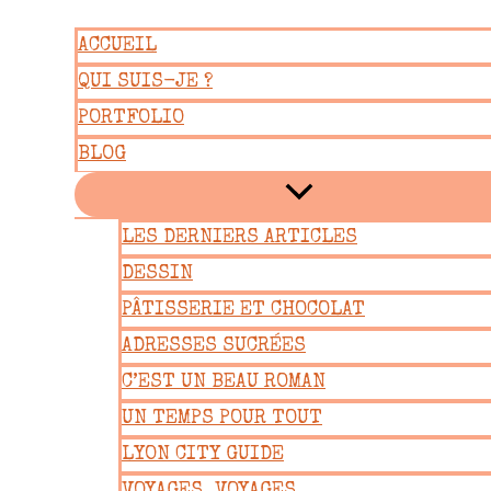
Aller
ACCUEIL
au
QUI SUIS-JE ?
contenu
PORTFOLIO
BLOG
LES DERNIERS ARTICLES
DESSIN
PÂTISSERIE ET CHOCOLAT
ADRESSES SUCRÉES
C’EST UN BEAU ROMAN
UN TEMPS POUR TOUT
LYON CITY GUIDE