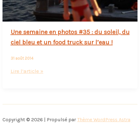
Une semaine en photos #35 : du soleil, du
ciel bleu et un food truck sur l’eau !
31 août 2014
Une
Lire l’article »
semaine
en
photos
#35
:
Copyright © 2026 | Propulsé par
Thème WordPress Astra
du
soleil,