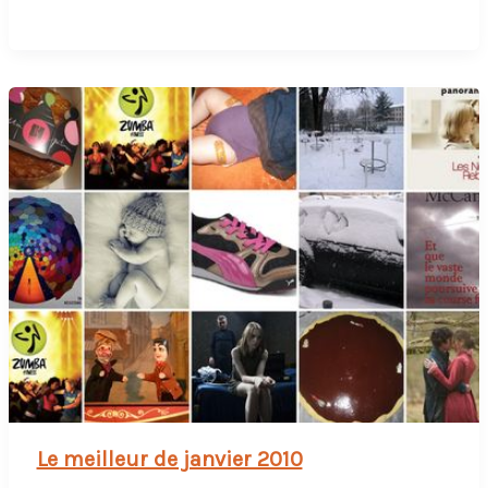
vivre
heureux,
bloguons
cachés?
Le meilleur de janvier 2010