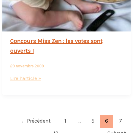
Concours Miss Zen : les votes sont
ouverts !
29 novembre 2009
Concours
Lire l’article »
Miss
Zen
:
les
votes
←
Précédent
1
…
5
6
7
sont