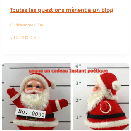
Toutes les questions mènent à un blog
22 décembre 2009
Toutes
Lire l’article »
les
questions
mènent
à
un
blog