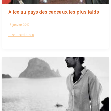
Alice au pays des cadeaux les plus laids
17 janvier 2010
Alice
Lire l’article »
au
pays
des
cadeaux
les
plus
laids