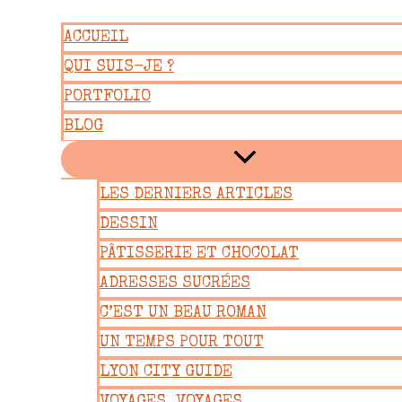
Aller
ACCUEIL
au
QUI SUIS-JE ?
contenu
PORTFOLIO
BLOG
LES DERNIERS ARTICLES
DESSIN
PÂTISSERIE ET CHOCOLAT
ADRESSES SUCRÉES
C’EST UN BEAU ROMAN
UN TEMPS POUR TOUT
LYON CITY GUIDE