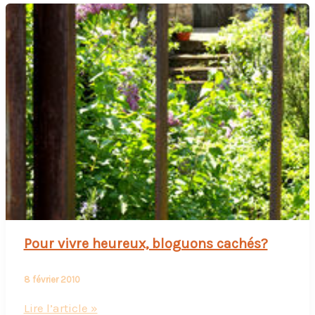
Pour vivre heureux, bloguons cachés?
8 février 2010
Pour
Lire l’article »