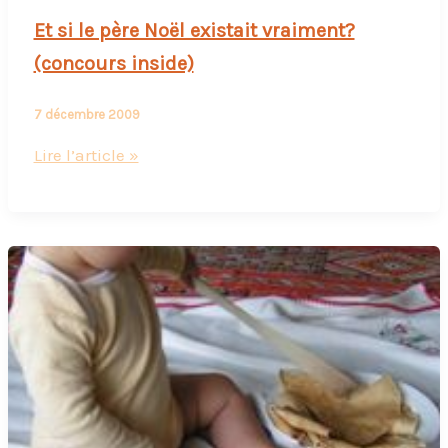
Et si le père Noël existait vraiment?
(concours inside)
7 décembre 2009
Et
Lire l’article »
si
le
père
Noël
existait
vraiment?
(concours
inside)