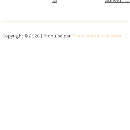
13
Suivant
→
ouverts
!
Copyright © 2026 | Propulsé par
Thème WordPress Astra