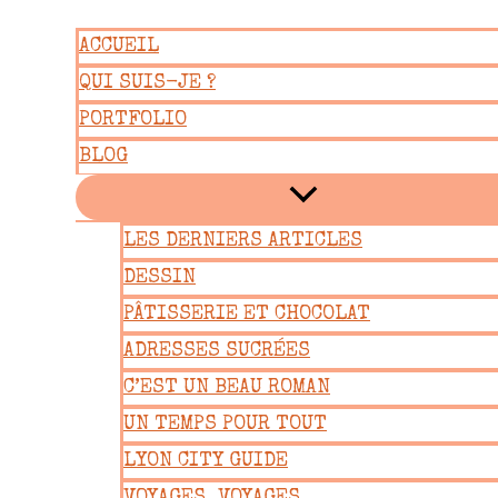
Aller
ACCUEIL
au
QUI SUIS-JE ?
contenu
PORTFOLIO
BLOG
LES DERNIERS ARTICLES
DESSIN
PÂTISSERIE ET CHOCOLAT
ADRESSES SUCRÉES
C’EST UN BEAU ROMAN
UN TEMPS POUR TOUT
LYON CITY GUIDE