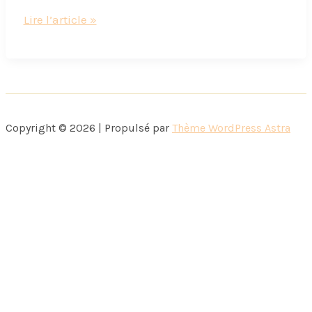
Dans
Lire l’article »
ma
cuisine,
les
nouveaux
biscuits
Copyright © 2026 | Propulsé par
Thème WordPress Astra
Milka
(à
gagner)