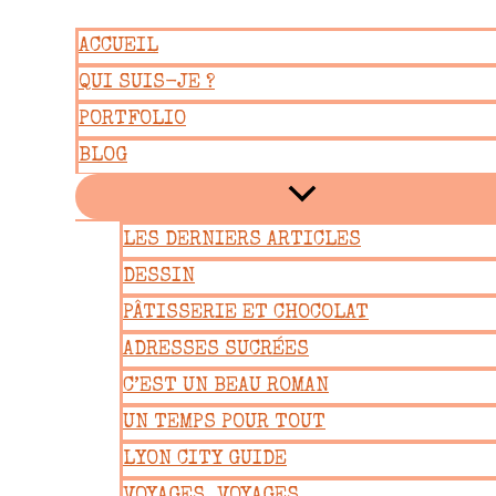
Aller
ACCUEIL
au
QUI SUIS-JE ?
contenu
PORTFOLIO
BLOG
LES DERNIERS ARTICLES
DESSIN
PÂTISSERIE ET CHOCOLAT
ADRESSES SUCRÉES
C’EST UN BEAU ROMAN
UN TEMPS POUR TOUT
LYON CITY GUIDE