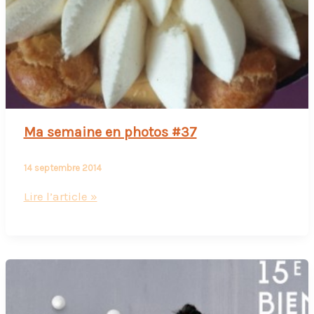
Ma semaine en photos #37
14 septembre 2014
Ma
Lire l’article »
semaine
en
photos
#37