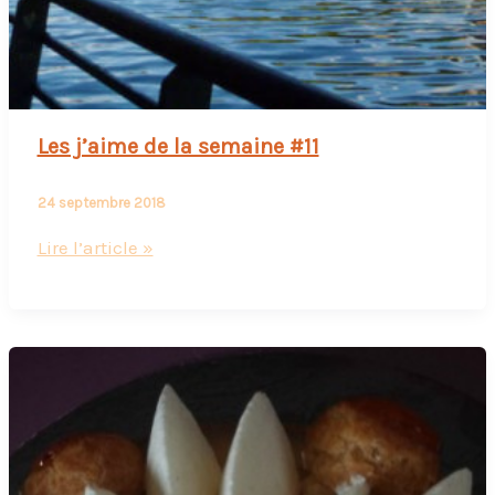
Les j’aime de la semaine #11
24 septembre 2018
Les
Lire l’article »
j’aime
de
la
semaine
#11