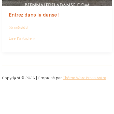
Entrez dans la danse !
20 août 2012
Entrez
Lire l’article »
dans
la
danse
!
Copyright © 2026 | Propulsé par
Thème WordPress Astra