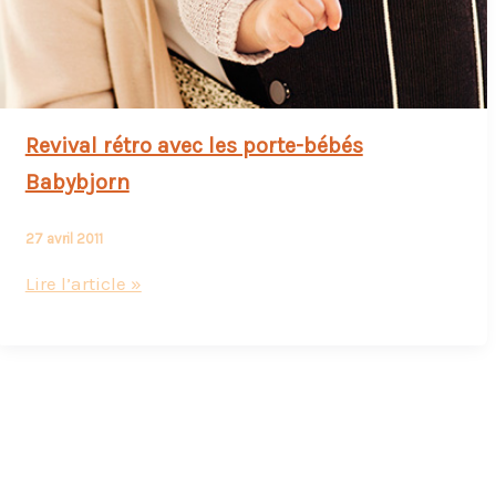
Revival rétro avec les porte-bébés
Babybjorn
27 avril 2011
Revival
Lire l’article »
rétro
avec
les
porte-
bébés
Babybjorn