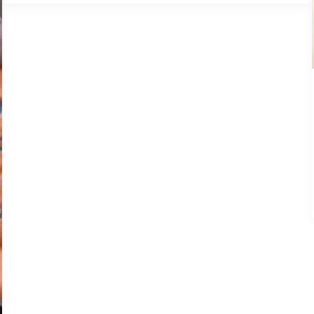
soit
douce