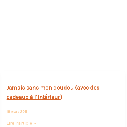
Jamais sans mon doudou (avec des
cadeaux à l’intérieur)
16 mars 2011
Jamais
Lire l’article »