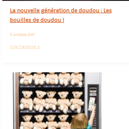
La nouvelle génération de doudou : Les
bouilles de doudou !
5 octobre 2011
La
Lire l’article »
nouvelle
génération
de
doudou
:
Les
bouilles
de
doudou
!