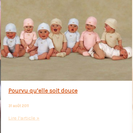
Pourvu qu’elle soit douce
31 août 2011
Pourvu
Lire l’article »
qu’elle