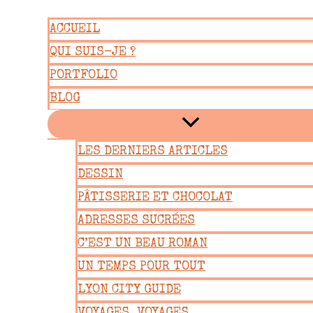
Aller
ACCUEIL
au
QUI SUIS-JE ?
contenu
PORTFOLIO
BLOG
LES DERNIERS ARTICLES
DESSIN
PÂTISSERIE ET CHOCOLAT
ADRESSES SUCRÉES
C’EST UN BEAU ROMAN
UN TEMPS POUR TOUT
LYON CITY GUIDE