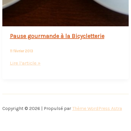
Pause gourmande à la Bicycletterie
11 février 2013
Pause
Lire l’article »
gourmande
à
la
Bicycletterie
Copyright © 2026 | Propulsé par
Thème WordPress Astra