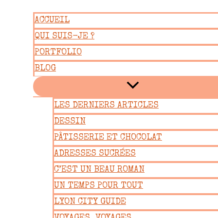
Aller
ACCUEIL
au
QUI SUIS-JE ?
contenu
PORTFOLIO
BLOG
LES DERNIERS ARTICLES
DESSIN
PÂTISSERIE ET CHOCOLAT
ADRESSES SUCRÉES
C’EST UN BEAU ROMAN
UN TEMPS POUR TOUT
LYON CITY GUIDE