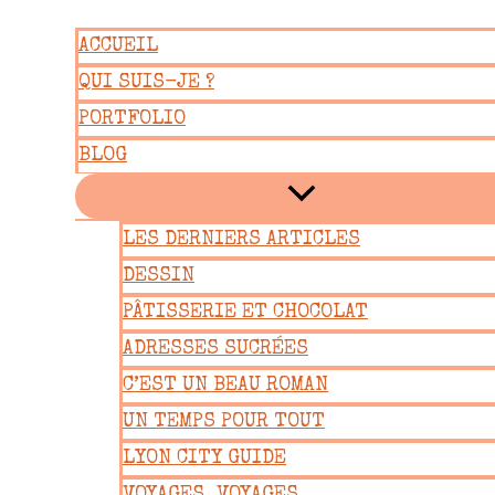
Aller
ACCUEIL
au
QUI SUIS-JE ?
contenu
PORTFOLIO
BLOG
LES DERNIERS ARTICLES
DESSIN
PÂTISSERIE ET CHOCOLAT
ADRESSES SUCRÉES
C’EST UN BEAU ROMAN
UN TEMPS POUR TOUT
LYON CITY GUIDE