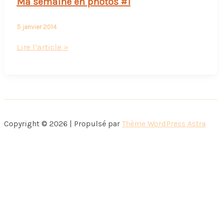
Ma semaine en photos #1
5 janvier 2014
Ma
Lire l’article »
semaine
en
photos
#1
Copyright © 2026 | Propulsé par
Thème WordPress Astra