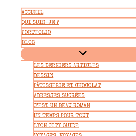
Aller
ACCUEIL
au
QUI SUIS-JE ?
contenu
PORTFOLIO
BLOG
LES DERNIERS ARTICLES
DESSIN
PÂTISSERIE ET CHOCOLAT
ADRESSES SUCRÉES
C’EST UN BEAU ROMAN
UN TEMPS POUR TOUT
LYON CITY GUIDE