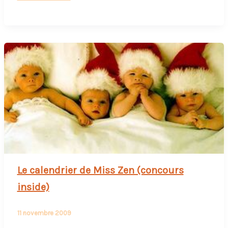
de
pirate
pour
gâteau
d’anniversaire
Le calendrier de Miss Zen (concours
inside)
11 novembre 2009