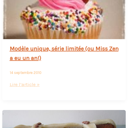
Modèle unique, série limitée (ou Miss Zen
a eu un an!)
14 septembre 2010
Modèle
Lire l’article »
unique,
série
limitée
(ou
Miss