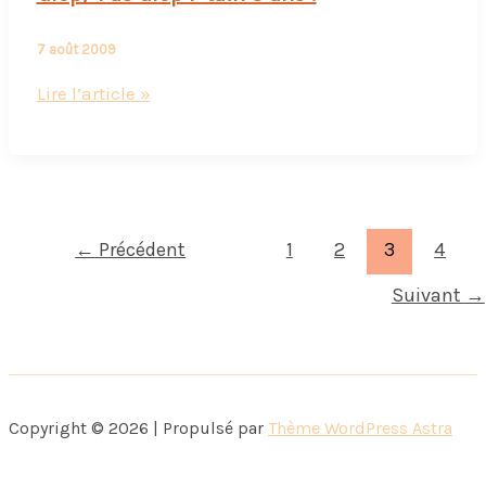
7 août 2009
Glop/
Lire l’article »
Pas
Glop
P’tain
3
ans
←
Précédent
1
2
3
4
!
Suivant
→
Copyright © 2026 | Propulsé par
Thème WordPress Astra