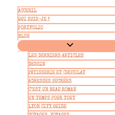
Aller
ACCUEIL
au
QUI SUIS-JE ?
contenu
PORTFOLIO
BLOG
LES DERNIERS ARTICLES
DESSIN
PÂTISSERIE ET CHOCOLAT
ADRESSES SUCRÉES
C’EST UN BEAU ROMAN
UN TEMPS POUR TOUT
LYON CITY GUIDE