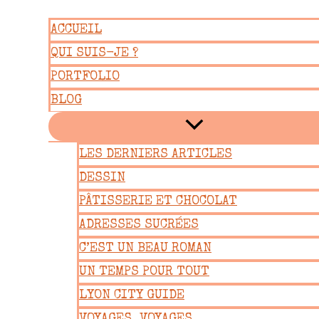
Aller
ACCUEIL
au
QUI SUIS-JE ?
contenu
PORTFOLIO
BLOG
LES DERNIERS ARTICLES
DESSIN
PÂTISSERIE ET CHOCOLAT
ADRESSES SUCRÉES
C’EST UN BEAU ROMAN
UN TEMPS POUR TOUT
LYON CITY GUIDE