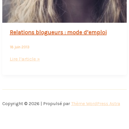
Relations blogueurs : mode d’emploi
18 juin 2013
Relations
Lire l’article »
blogueurs
:
mode
d’emploi
Copyright © 2026 | Propulsé par
Thème WordPress Astra