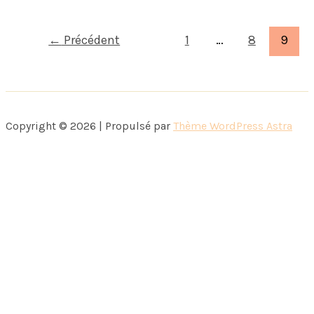
dîné
dans
←
Précédent
1
…
8
9
un
restaurant
lyonnais
étoilé
Copyright © 2026 | Propulsé par
Thème WordPress Astra