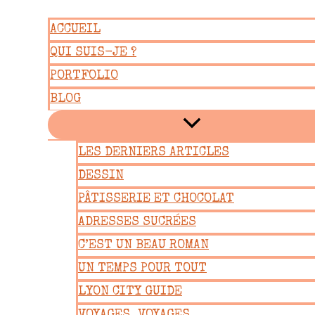
Aller
ACCUEIL
au
QUI SUIS-JE ?
contenu
PORTFOLIO
BLOG
LES DERNIERS ARTICLES
DESSIN
PÂTISSERIE ET CHOCOLAT
ADRESSES SUCRÉES
C’EST UN BEAU ROMAN
UN TEMPS POUR TOUT
LYON CITY GUIDE