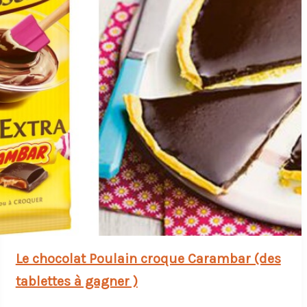
Le chocolat Poulain croque Carambar (des
tablettes à gagner )