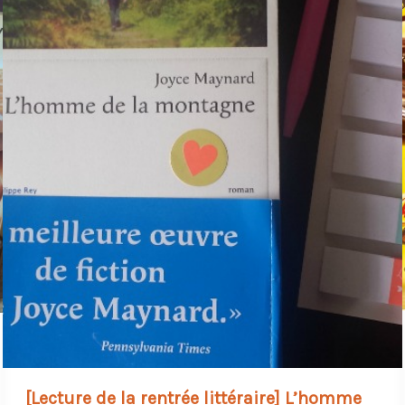
expresso
(ou
presque
)
[Lecture de la rentrée littéraire] L’homme