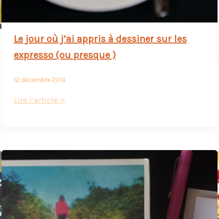
Le jour où j’ai appris à dessiner sur les
expresso (ou presque )
12 décembre 2014
Le
Lire l’article »
jour
où
j’ai
appris
à
dessiner
sur
les