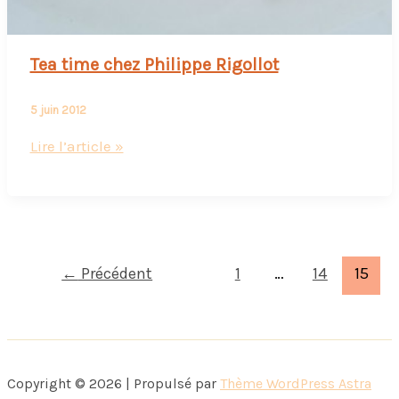
Tea time chez Philippe Rigollot
5 juin 2012
Tea
Lire l’article »
time
chez
Philippe
Rigollot
←
Précédent
1
…
14
15
Copyright © 2026 | Propulsé par
Thème WordPress Astra