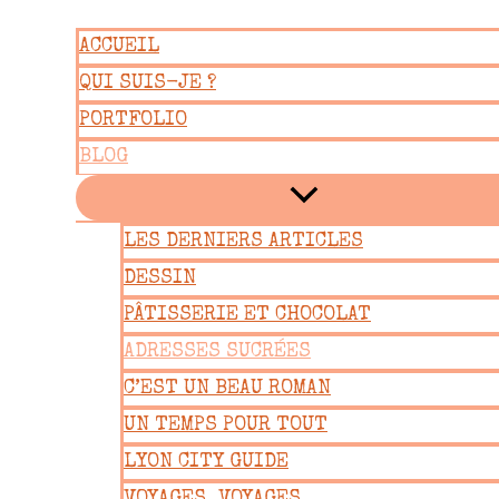
Aller
ACCUEIL
au
QUI SUIS-JE ?
contenu
PORTFOLIO
BLOG
LES DERNIERS ARTICLES
DESSIN
PÂTISSERIE ET CHOCOLAT
ADRESSES SUCRÉES
C’EST UN BEAU ROMAN
UN TEMPS POUR TOUT
LYON CITY GUIDE