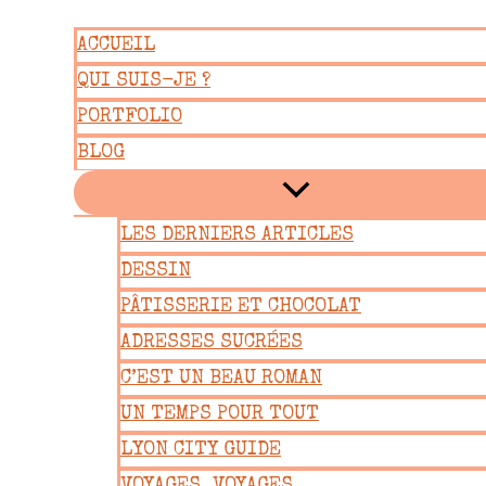
Aller
ACCUEIL
au
QUI SUIS-JE ?
contenu
PORTFOLIO
BLOG
LES DERNIERS ARTICLES
DESSIN
PÂTISSERIE ET CHOCOLAT
ADRESSES SUCRÉES
C’EST UN BEAU ROMAN
UN TEMPS POUR TOUT
LYON CITY GUIDE