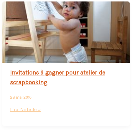
Invitations à gagner pour atelier de
scrapbooking
28 mai 2010
Invitations
Lire l’article »
à
gagner