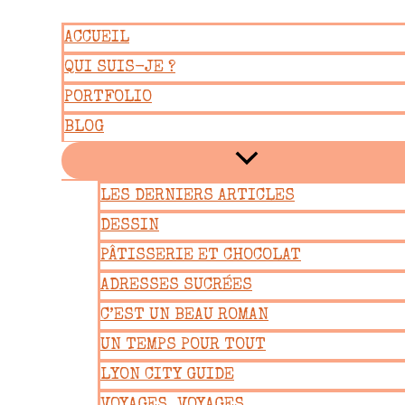
Aller
ACCUEIL
au
QUI SUIS-JE ?
contenu
PORTFOLIO
BLOG
LES DERNIERS ARTICLES
DESSIN
PÂTISSERIE ET CHOCOLAT
ADRESSES SUCRÉES
C’EST UN BEAU ROMAN
UN TEMPS POUR TOUT
LYON CITY GUIDE