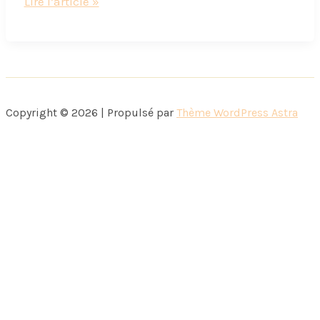
Déjeuner
Lire l’article »
aux
Flocons
village
Copyright © 2026 | Propulsé par
Thème WordPress Astra