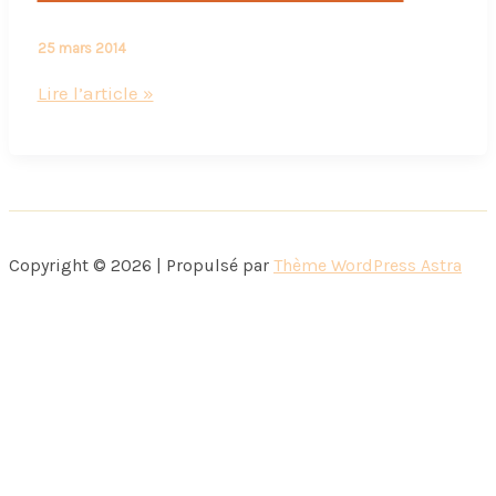
25 mars 2014
Her
Lire l’article »
:
Histoire
d’amour
et
de
Copyright © 2026 | Propulsé par
Thème WordPress Astra
solitude