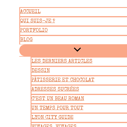
Aller
ACCUEIL
au
QUI SUIS-JE ?
contenu
PORTFOLIO
BLOG
LES DERNIERS ARTICLES
DESSIN
PÂTISSERIE ET CHOCOLAT
ADRESSES SUCRÉES
C’EST UN BEAU ROMAN
UN TEMPS POUR TOUT
LYON CITY GUIDE