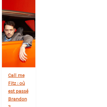
Call me
Fitz : où
est passé
Brandon
?