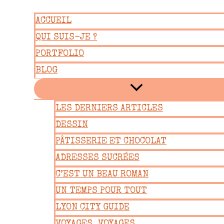
Aller
ACCUEIL
au
QUI SUIS-JE ?
contenu
PORTFOLIO
BLOG
LES DERNIERS ARTICLES
DESSIN
PÂTISSERIE ET CHOCOLAT
ADRESSES SUCRÉES
C’EST UN BEAU ROMAN
UN TEMPS POUR TOUT
LYON CITY GUIDE