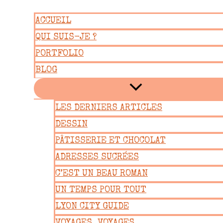
Aller
ACCUEIL
au
QUI SUIS-JE ?
contenu
PORTFOLIO
BLOG
LES DERNIERS ARTICLES
DESSIN
PÂTISSERIE ET CHOCOLAT
ADRESSES SUCRÉES
C’EST UN BEAU ROMAN
UN TEMPS POUR TOUT
LYON CITY GUIDE