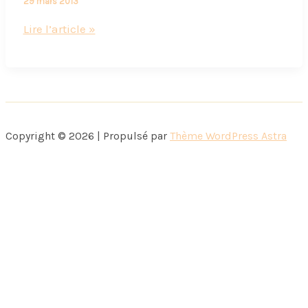
29 mars 2013
Vis
Lire l’article »
ma
vie
de
freelance
Copyright © 2026 | Propulsé par
Thème WordPress Astra